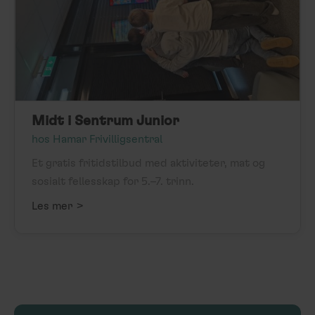
Midt i Sentrum Junior
hos Hamar Frivilligsentral
Et gratis fritidstilbud med aktiviteter, mat og
sosialt fellesskap for 5.–7. trinn.
>
Les mer