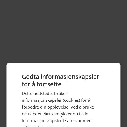
Kunstbanken
Opplev samtidskunst og inspirerende aktiviteter i
historisk bygg
Parkgata 21
4.5
av
36
vurderinger
Les mer >
Godta informasjonskapsler
for å fortsette
Dette nettstedet bruker
informasjonskapsler (cookies) for å
forbedre din opplevelse. Ved å bruke
nettstedet vårt samtykker du i alle
informasjonskapsler i samsvar med