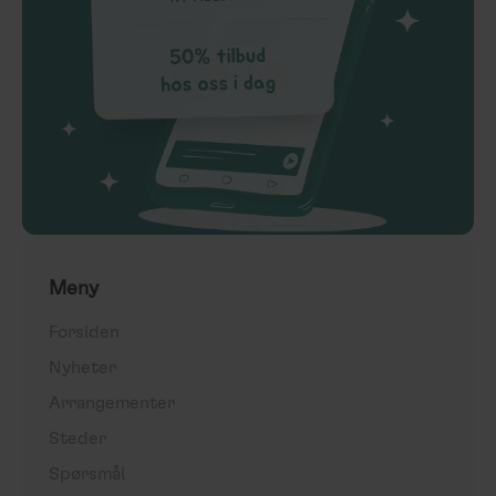
Meny
Forsiden
Nyheter
Arrangementer
Steder
Spørsmål