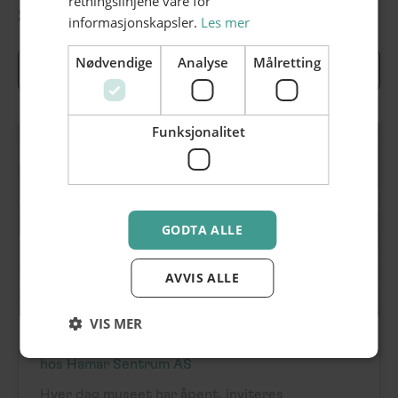
retningslinjene våre for
Se hva som skjer i sentrum
informasjonskapsler.
Les mer
Nødvendige
Analyse
Målretting
Se alle arrangementer >
Funksjonalitet
GODTA ALLE
AVVIS ALLE
VIS MER
Musikalsk omvisning
hos Hamar Sentrum AS
Hver dag museet har åpent, inviteres