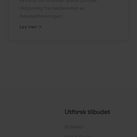
Få inntil 30 minutter gratis juridisk
rådgivning fra medlemmer av
Advokatforeningen.
>
Les mer
Utforsk tilbudet
Butikker