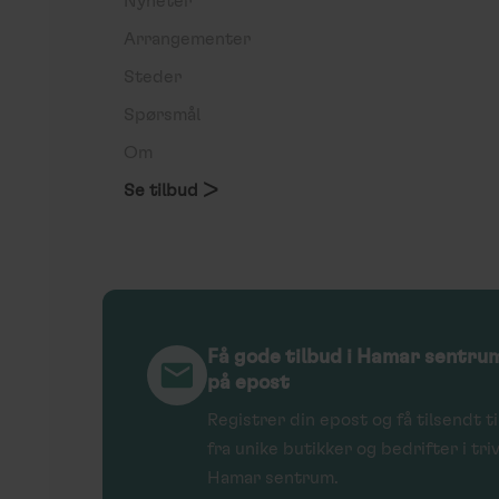
Nyheter
Arrangementer
Steder
Spørsmål
Om
Se tilbud >
Få gode tilbud i Hamar sentru
på epost
Registrer din epost og få tilsendt t
fra unike butikker og bedrifter i tri
Hamar sentrum.