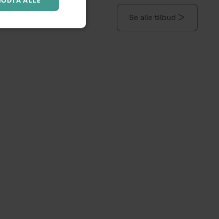
GODTA ALLE
Se alle tilbud >