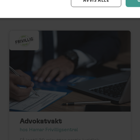
AVVIS ALLE
Advokatvakt
hos Hamar Frivilligsentral