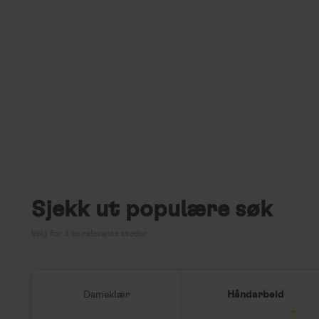
Sjekk ut populære søk
Velg for å se relevante steder
Dameklær
Håndarbeid