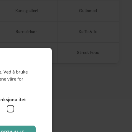
Kunstgalleri
Gullsmed
Barnefrisør
Kaffe & Te
Barnefrisør
Street Food
e. Ved å bruke
ene våre for
nksjonalitet