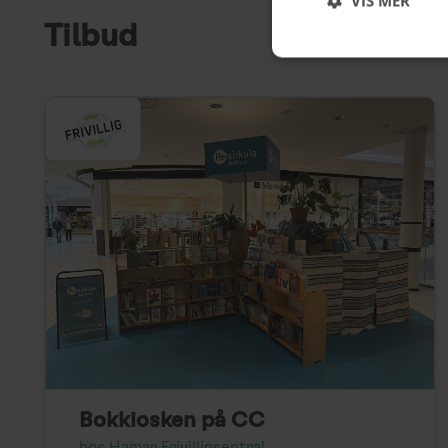
VIS MER
Tilbud
Bokkiosken på CC
hos Hamar Frivilligsentral