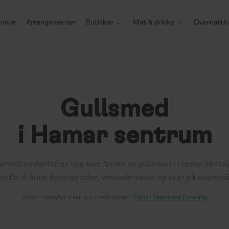
heter
Arrangementer
Butikker

Mat & drikke

Overnatti
Gullsmed
i Hamar sentrum
ersikt nedenfor av hva som finnes av
gullsmed
i Hamar sentr
nn for å finne åpningstider, veibeskrivelse og svar på spørsmå
Listen nedenfor viser kun medlemmer i
Hamar Sentrums Forening