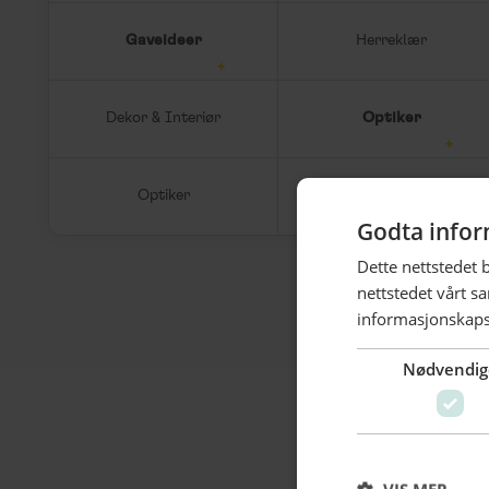
Gaveideer
Herreklær
Dekor & Interiør
Optiker
Optiker
Lunsj
Godta infor
Dette nettstedet 
nettstedet vårt s
informasjonskaps
Nødvendig