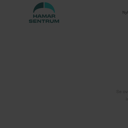
Ny
Se ov
i