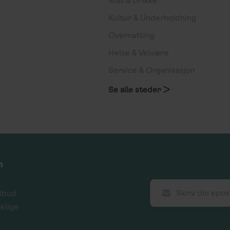
Mat & Drikke
Kultur & Underholdning
Overnatting
Helse & Velvære
Service & Organisasjon
Se alle steder >
m
ilbud
velige