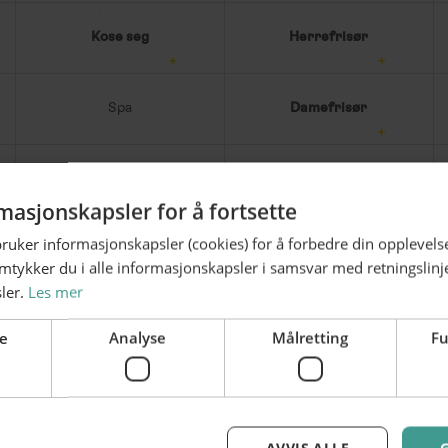
Kose seg
Herrefrisør
Spa
Damefrisør
Kaker og hvetebakst
Skincare
masjonskapsler for å fortsette
bruker informasjonskapsler (cookies) for å forbedre din opplevels
amtykker du i alle informasjonskapsler i samsvar med retningslinj
ler.
Les mer
e
Analyse
Målretting
Fu