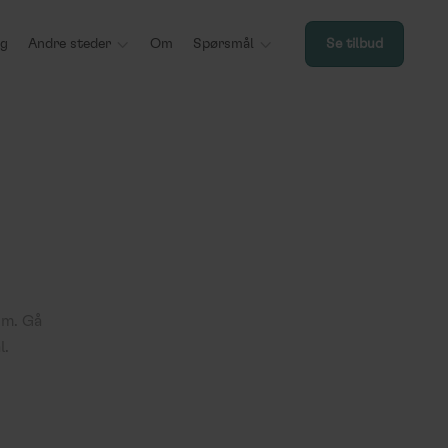
ng
Andre steder

Om
Spørsmål

Se tilbud
um. Gå
l.