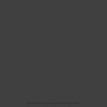
rke
Gullsmed Liberg
 et varig minne
Gi gaven ingen glemmer
Torggata 44
er
3.7
av
6
vurderinger
Les mer >
Ønsker du å liste opp butikken din her?