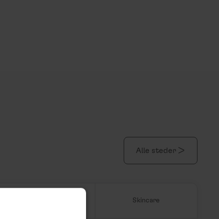
Alle steder >
Herreklær
Skincare