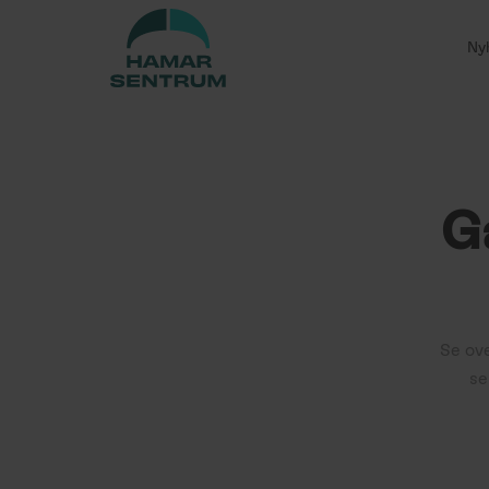
Ny
G
Se ov
se