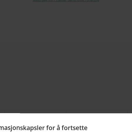
Meld deg inn i Hamar Sentrums Forening
Optiker
Street Food
masjonskapsler for å fortsette