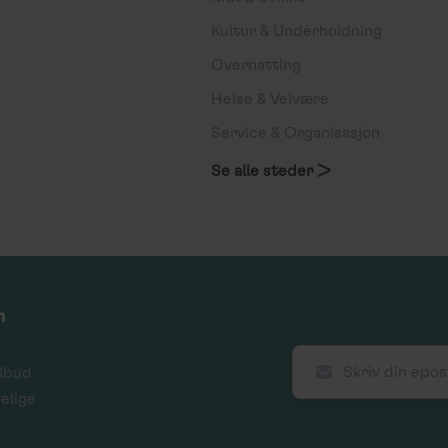
Kultur & Underholdning
Overnatting
Helse & Velvære
Service & Organisasjon
Se alle steder >
m
ilbud
velige