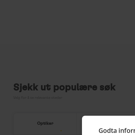
Sjekk ut populære søk
Velg for å se relevante steder
Optiker
Utenom det vanlige
Godta infor