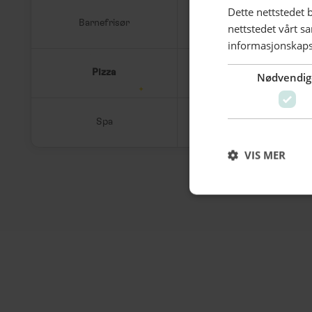
Dette nettstedet 
Barnefrisør
Kunstgalleri
nettstedet vårt s
informasjonskaps
Pizza
Kaker og hvetebakst
Nødvendig
Spa
Kaffe & Te
VIS MER