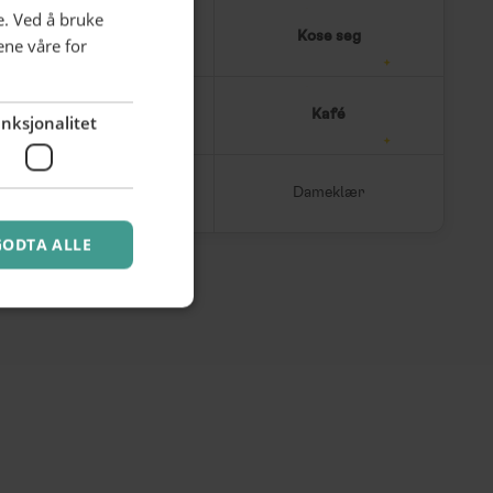
e. Ved å bruke
Hudpleie
Kose seg
ene våre for
Øl og vin
Kafé
nksjonalitet
Damefrisør
Dameklær
GODTA ALLE