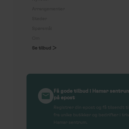
Arrangementer
Steder
Spørsmål
Om
Se tilbud >
Få gode tilbud i Hamar sentru
på epost
Registrer din epost og få tilsendt t
fra unike butikker og bedrifter i tri
Hamar sentrum.