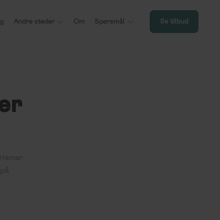
ng
Andre steder

Om
Spørsmål

Se tilbud
er
 Hamar
 på