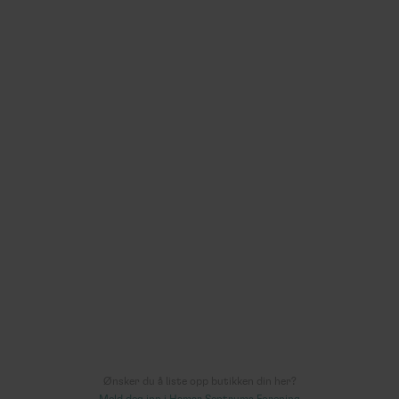
Salgsbua
Unike håndverksprodukter
Strandgata 71 (med inngang Bekkegata)
av
vurderinger
Les mer >
Ønsker du å liste opp butikken din her?