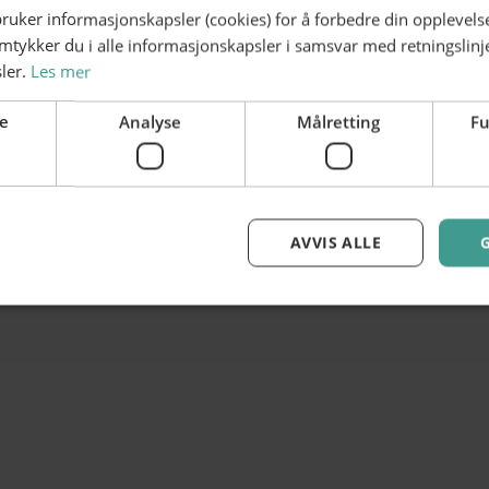
bruker informasjonskapsler (cookies) for å forbedre din opplevels
Dekor & Interiør
Gaveideer
amtykker du i alle informasjonskapsler i samsvar med retningslinj
ler.
Les mer
Lunsj
Barnefrisør
e
Analyse
Målretting
Fu
Håndarbeid
Gullsmed
AVVIS ALLE