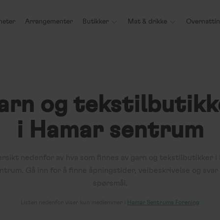
heter
Arrangementer
Butikker

Mat & drikke

Overnatti
arn og tekstilbutikk
i Hamar sentrum
ersikt nedenfor av hva som finnes av
garn og tekstilbutikker
i
ntrum. Gå inn for å finne åpningstider, veibeskrivelse og svar
spørsmål.
Listen nedenfor viser kun medlemmer i
Hamar Sentrums Forening