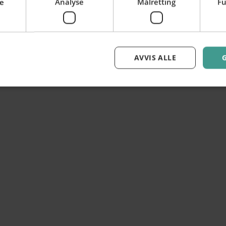
e
Analyse
Målretting
Fu
Farger
Accent farge
AVVIS ALLE
Primary 1
Primary 1
B
Primary 1
Primary 400
#0E6664 81%
#E8F7F7