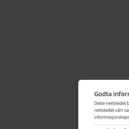
Godta infor
Dette nettstedet 
nettstedet vårt s
informasjonskaps