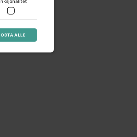
nksjonalitet
GODTA ALLE
rand
Brand
#0E6664