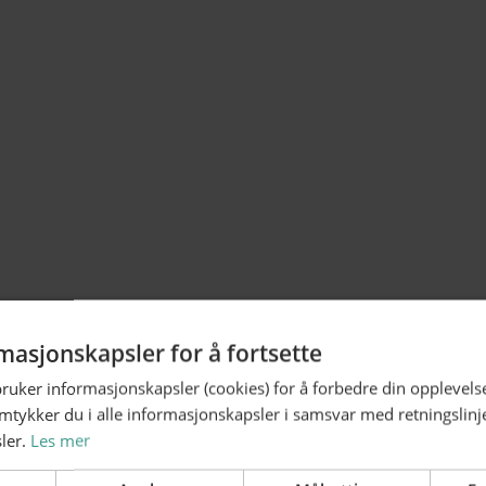
PNG 256x256
SVG
Fonter
Overskrifter: GT Flex Hamar Medium
Brødtekst: GT Flex Hamar Light
masjonskapsler for å fortsette
Font krever lisens. Kontakt Kommunikasjon i Hamar kommune før bruk.
bruker informasjonskapsler (cookies) for å forbedre din opplevels
amtykker du i alle informasjonskapsler i samsvar med retningslinj
ler.
Les mer