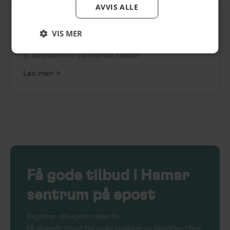
AVVIS ALLE
Herborg Kråkevik
VIS MER
hos Hamar Teater
5. September på Hamar Teater
>
Les mer
Få
gode tilbud
i Hamar
sentrum på epost
Registrer din epost nedenfor.
Få tilsendt tilbud fra unike butikker og bedrifter i fine