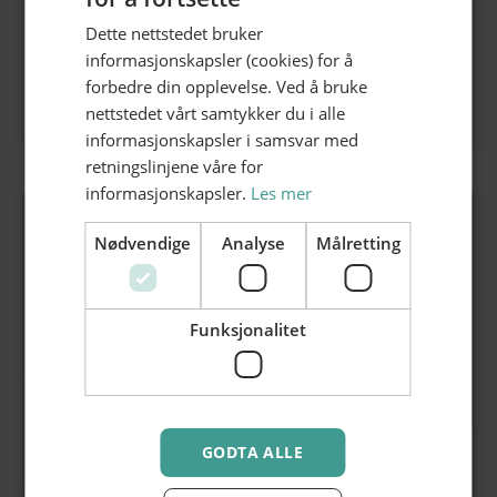
hos Hamar Teater
Dette nettstedet bruker
informasjonskapsler (cookies) for å
Progressiv musikkfestival 28.-29. august
forbedre din opplevelse. Ved å bruke
>
Les mer
nettstedet vårt samtykker du i alle
informasjonskapsler i samsvar med
retningslinjene våre for
informasjonskapsler.
Les mer
Nødvendige
Analyse
Målretting
Funksjonalitet
GODTA ALLE