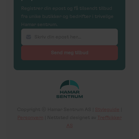
Registrer din epost og få tilsendt tilbud
fra unike butikker og bedrifter i trivelige
Hamar sentrum.
Copyright ©
Hamar Sentrum AS
|
Styleguide
|
Personvern
| Nettsted designet av
Treffsikker
AS