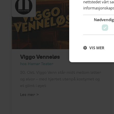
nettstedet vårt s
informasjonskaps
Nødvendig
VIS MER
Viggo Venneløs
hos Hamar Teater
30. Okt. Viggo Venn står midt mellom latter
og alvor – med hjertet utenpå kostymet og
et glimt i øyet
>
Les mer