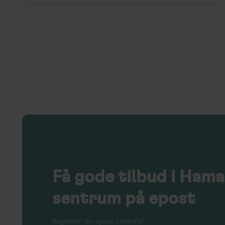
Få
gode tilbud
i Hama
sentrum på epost
Registrer din epost nedenfor.