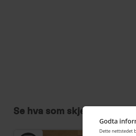
Se hva som skjer i sentru
Godta infor
Dette nettstedet 