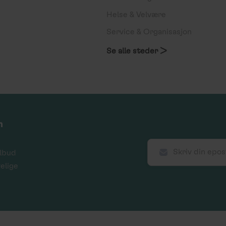
Helse & Velvære
Service & Organisasjon
Se alle steder >
m
ilbud
velige