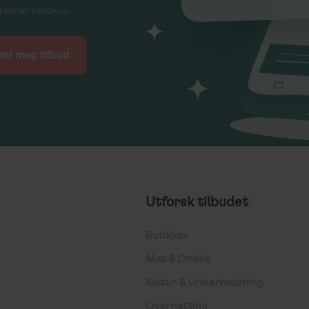
ne Hamar sentrum.
Utforsk tilbudet
Butikker
Mat & Drikke
Kultur & Underholdning
Overnatting