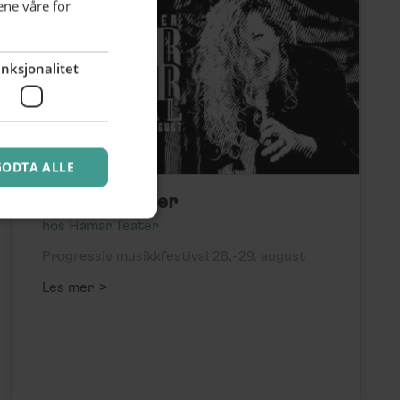
ene våre for
nksjonalitet
GODTA ALLE
Pulterkammer
hos Hamar Teater
Progressiv musikkfestival 28.-29. august
>
Les mer