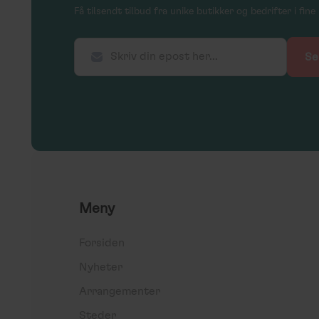
Få tilsendt tilbud fra unike butikker og bedrifter i fi
Meny
Forsiden
Nyheter
Arrangementer
Steder