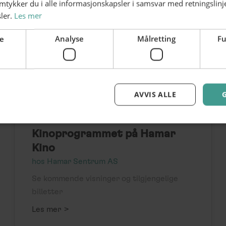
amtykker du i alle informasjonskapsler i samsvar med retningslinj
ler.
Les mer
e
Analyse
Målretting
Fu
AVVIS ALLE
Kinoprogrammet på Hamar
Kino
hos Hamar Sentrum AS
Se kommende visninger og tilgjengelige
billetter
>
Les mer