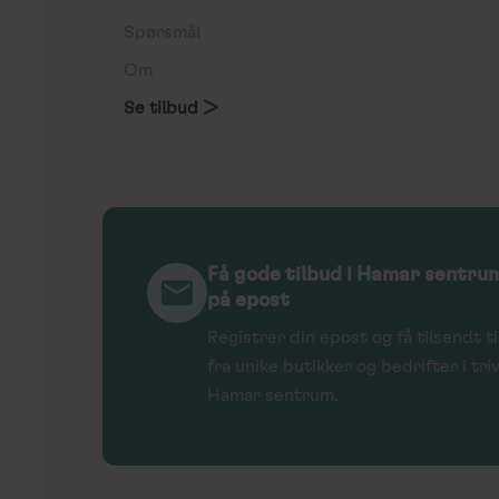
Spørsmål
Om
Se tilbud >
Få gode tilbud i Hamar sentru
på epost
Registrer din epost og få tilsendt t
fra unike butikker og bedrifter i tri
Hamar sentrum.