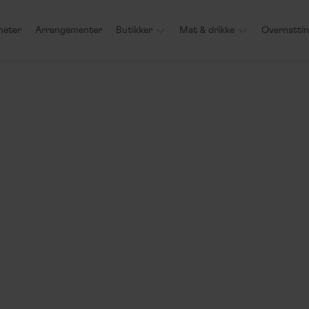
heter
Arrangementer
Butikker

Mat & drikke

Overnatti
Arrangement