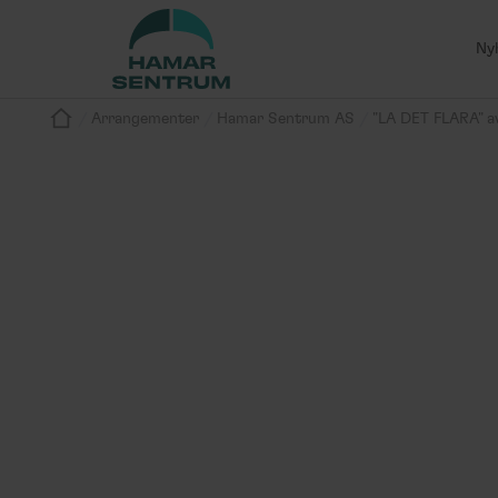
Ny
/
/
/
Arrangementer
Hamar Sentrum AS
"LA DET FLARA" a