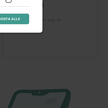
Stitsjorama!
hos Stitsj
GODTA ALLE
Billettene er ute for salg nå!
>
Les mer