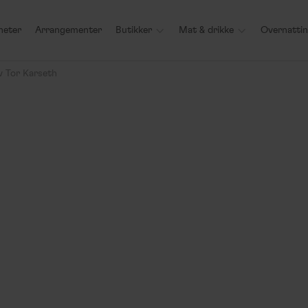
heter
Arrangementer
Butikker

Mat & drikke

Overnatti
v Tor Karseth
Arrangement