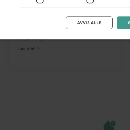
Viggo Venneløs
hos Hamar Teater
AVVIS ALLE
30. Okt. Viggo Venn står midt mellom latter
og alvor – med hjertet utenpå kostymet og
et glimt i øyet
>
Les mer