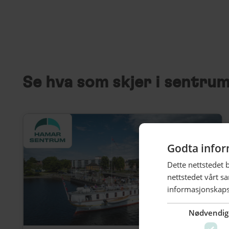
Se hva som skjer i sentru
Godta infor
Dette nettstedet 
nettstedet vårt s
informasjonskaps
Nødvendig