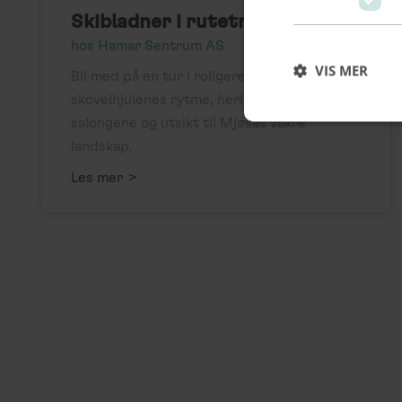
Skibladner i rutetrafikk
hos Hamar Sentrum AS
VIS MER
Bli med på en tur i roligere tempo – med
skovelhjulenes rytme, herlig mat i
salongene og utsikt til Mjøsas vakre
landskap.
>
Les mer