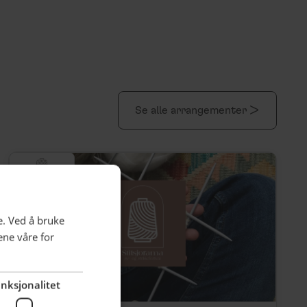
Se alle arrangementer >
e. Ved å bruke
ene våre for
nksjonalitet