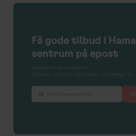
Få
gode tilbud
i Hama
sentrum på epost
Registrer din epost nedenfor.
Få tilsendt tilbud fra unike butikker og bedrifter i fi