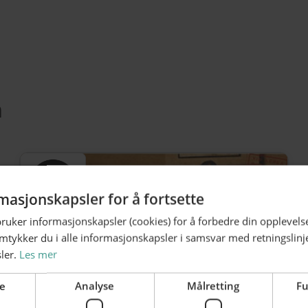
m
masjonskapsler for å fortsette
bruker informasjonskapsler (cookies) for å forbedre din opplevels
amtykker du i alle informasjonskapsler i samsvar med retningslinj
ler.
Les mer
e
Analyse
Målretting
Fu