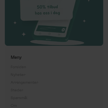
Meny
Forsiden
Nyheter
Arrangementer
Steder
Spørsmål
Om