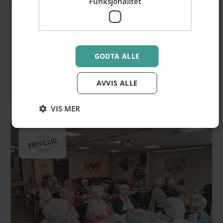
Funksjonalitet
Pizzakurs i sentrum
hos Puttimunn
Neste kurs holdes 10. september, bestill
GODTA ALLE
billetter her
AVVIS ALLE
>
Les mer
VIS MER