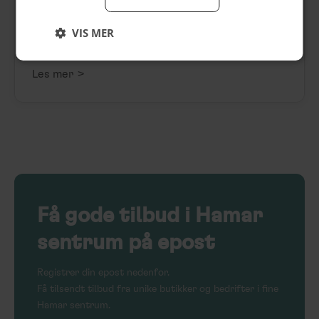
Hubred gårdsbutikk på torget
hos Hamar Sentrum AS
VIS MER
Grønnsakstorg på Østre Torg fra 9. juli
>
Les mer
Få
gode tilbud
i Hamar
sentrum på epost
Registrer din epost nedenfor.
Få tilsendt tilbud fra unike butikker og bedrifter i fine
Hamar sentrum.