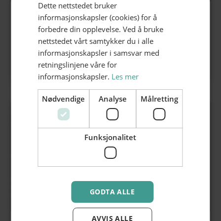
Dette nettstedet bruker
Pulterkammer
informasjonskapsler (cookies) for å
forbedre din opplevelse. Ved å bruke
hos Hamar Teater
nettstedet vårt samtykker du i alle
Progressiv musikkfestival 28.-29. august
informasjonskapsler i samsvar med
>
Les mer
retningslinjene våre for
informasjonskapsler.
Les mer
Nødvendige
Analyse
Målretting
Funksjonalitet
GODTA ALLE
AVVIS ALLE