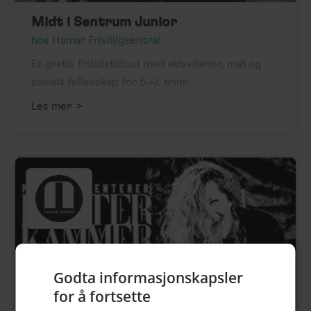
Midt i Sentrum Junior
hos Hamar Frivilligsentral
Et gratis fritidstilbud med aktiviteter, mat og
sosialt fellesskap for 5.–7. trinn.
>
Les mer
Godta informasjonskapsler
for å fortsette