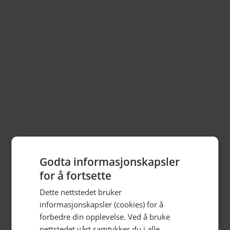
Betalt parkering rett ved
Toalett
Online bestilling
Godta informasjonskapsler
for å fortsette
Dette nettstedet bruker
informasjonskapsler (cookies) for å
forbedre din opplevelse. Ved å bruke
nettstedet vårt samtykker du i alle