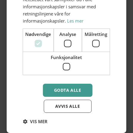
informasjonskapsler i samsvar med
retningslinjene våre for
informasjonskapsler.
Les mer
Nødvendige
Analyse
Målretting
Funksjonalitet
Her fylles timene raskt
Ny behandling med kampanjepris i mai!
Les mer >
GODTA ALLE
AVVIS ALLE
VIS MER