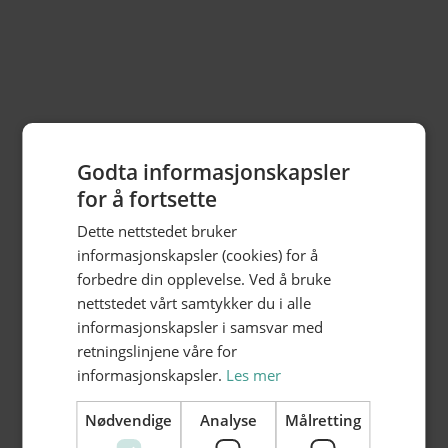
Send melding
Godta informasjonskapsler
for å fortsette
M
Stengt

Dette nettstedet bruker
T
16-23

informasjonskapsler (cookies) for å
O
16-23

forbedre din opplevelse. Ved å bruke
T
16-23

nettstedet vårt samtykker du i alle
F
16-24

informasjonskapsler i samsvar med
L
12-24

retningslinjene våre for
S
Stengt
informasjonskapsler.
Les mer
Gjelder ikke ved høytider og anledninger.
Nødvendige
Analyse
Målretting