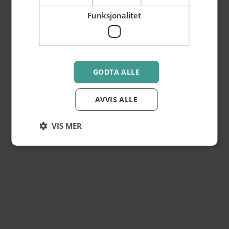
Funksjonalitet
Få
gode tilbud
i Hamar
sentrum på epost
GODTA ALLE
Registrer din epost nedenfor.
Få tilsendt tilbud fra unike butikker og bedrifter i fine
AVVIS ALLE
Hamar sentrum.
VIS MER