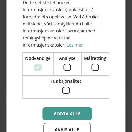
Dette nettstedet bruker
informasjonskapsler (cookies) for å
Barnefrisør
Dameklær
forbedre din opplevelse. Ved å bruke
nettstedet vårt samtykker du i alle
Lunsj
Skincare
informasjonskapsler i samsvar med
retningslinjene våre for
informasjonskapsler.
Les mer
Kunstgalleri
Barnefrisør
Nødvendige
Analyse
Målretting
Optiker
Utenom det vanlige
Herrefrisør
Kose seg
Funksjonalitet
Se alle
-
steder >
GODTA ALLE
AVVIS ALLE