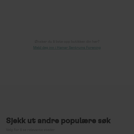
av
vurderinger
Les mer >
Ønsker du å liste opp butikken din her?
Meld deg inn i Hamar Sentrums Forening
Sjekk ut andre populære søk
Velg for å se relevante steder