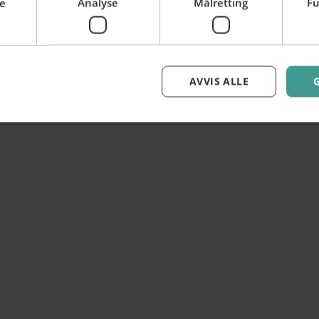
e
Analyse
Målretting
Fu
AVVIS ALLE