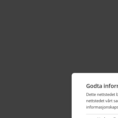
Godta infor
Dette nettstedet 
nettstedet vårt s
informasjonskaps