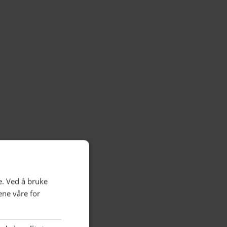
: Kunstbanken/Tobias Nordvik
e. Ved å bruke
ene våre for