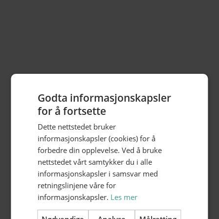
Godta informasjonskapsler
for å fortsette
Dette nettstedet bruker
informasjonskapsler (cookies) for å
forbedre din opplevelse. Ved å bruke
nettstedet vårt samtykker du i alle
informasjonskapsler i samsvar med
Hvil Vingene Dagspa
retningslinjene våre for
Oase av velvære og personlig tilpassede spa-
informasjonskapsler.
Les mer
behandlinger i Hamar
Parkgata 13