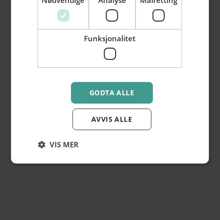
Nødvendige
Analyse
Målretting
4.6
av
118
vurderinger
Les mer >
Funksjonalitet
GODTA ALLE
AVVIS ALLE
Kristina Cronfelt Aasen
VIS MER
Salg- og Markedsansvarlig
Kristina har hovedansavar for oppfølging av eksisterende og
nye partnere i Hamar Sentrum AS.