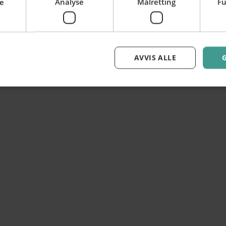
e
Analyse
Målretting
Fu
AVVIS ALLE