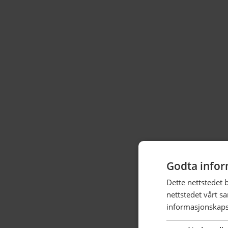
Godta infor
Dette nettstedet 
nettstedet vårt s
informasjonskaps