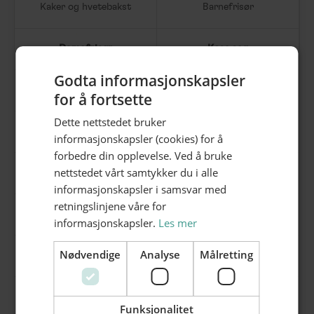
Kaker og hvetebakst
Barnefrisør
Damefrisør
Kose seg
Godta informasjonskapsler
Herrefrisør
Øl og vin
for å fortsette
Dette nettstedet bruker
Herreklær
Hudpleie
informasjonskapsler (cookies) for å
forbedre din opplevelse. Ved å bruke
nettstedet vårt samtykker du i alle
Kaffe & Te
Gaveideer
informasjonskapsler i samsvar med
retningslinjene våre for
Street Food
Gullsmed
informasjonskapsler.
Les mer
Nødvendige
Analyse
Målretting
Optiker
Utenom det vanlige
Pizza
Spa
Funksjonalitet