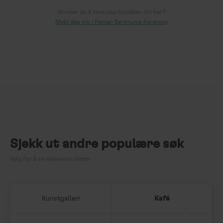
Ønsker du å liste opp butikken din her?
Meld deg inn i Hamar Sentrums Forening
Sjekk ut andre populære søk
Velg for å se relevante steder
Kunstgalleri
Kafé