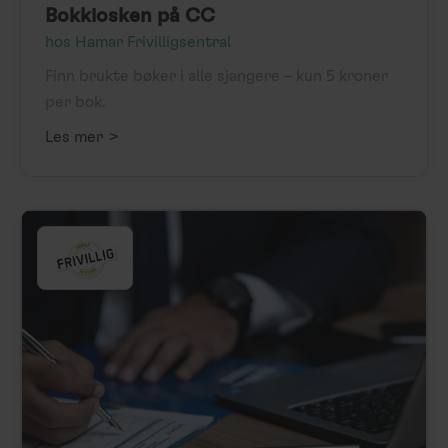
Bokkiosken på CC
hos Hamar Frivilligsentral
Finn brukte bøker i alle sjangere – kun 5 kroner
per bok.
>
Les mer