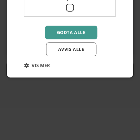
Dameklær
Håndarbeid
Optiker
Skincare
GODTA ALLE
Barnefrisør
Lunsj
AVVIS ALLE
VIS MER
Se alle
-
steder >