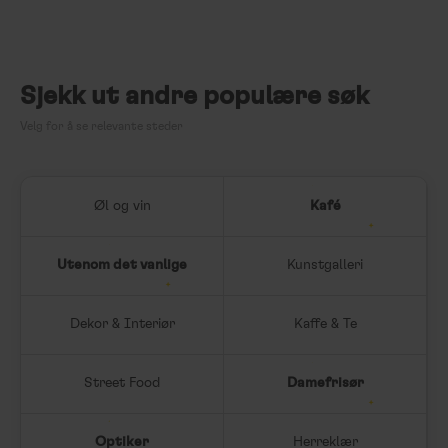
Sjekk ut andre populære søk
Velg for å se relevante steder
Øl og vin
Kafé
Utenom det vanlige
Kunstgalleri
Dekor & Interiør
Kaffe & Te
Street Food
Damefrisør
Optiker
Herreklær