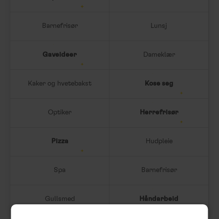
Barnefrisør
Lunsj
Gaveideer
Dameklær
Kaker og hvetebakst
Kose seg
Optiker
Herrefrisør
Pizza
Hudpleie
Spa
Barnefrisør
Gullsmed
Håndarbeid