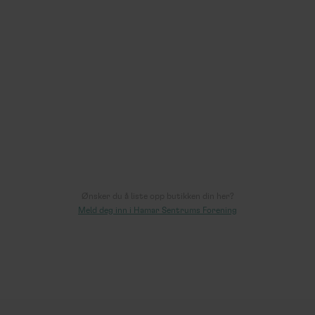
M&T Andersen
Skate, stil, lidenskap!
Torggata 76
4.8
av
28
vurderinger
Les mer >
Ønsker du å liste opp butikken din her?
Meld deg inn i Hamar Sentrums Forening