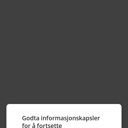
Få
gode tilbud
i Hamar
sentrum på epost
Registrer din epost nedenfor.
Få tilsendt tilbud fra unike butikker og bedrifter i fine
Hamar sentrum.
Godta informasjonskapsler
for å fortsette