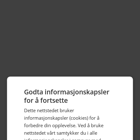
Få
gode tilbud
i Hamar
sentrum på epost
Registrer din epost nedenfor.
Få tilsendt tilbud fra unike butikker og bedrifter i fine
Hamar sentrum.
Godta informasjonskapsler
for å fortsette
Dette nettstedet bruker
informasjonskapsler (cookies) for å
forbedre din opplevelse. Ved å bruke
nettstedet vårt samtykker du i alle